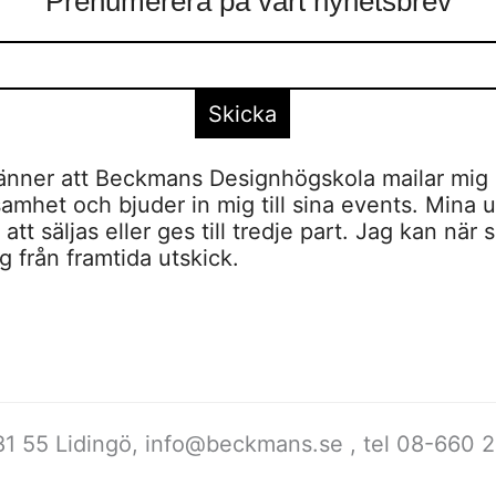
Prenumerera på vårt nyhetsbrev
nner att Beckmans Designhögskola mailar mig 
amhet och bjuder in mig till sina events. Mina u
tt säljas eller ges till tredje part. Jag kan när 
 från framtida utskick.
1 55 Lidingö,
info@beckmans.se
, tel 08-66