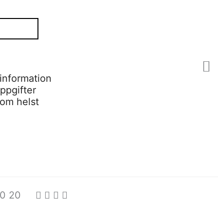
information
ppgifter
som helst
0 20 20