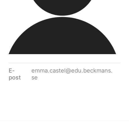
E-
emma.castel@edu.beckmans.
post
se