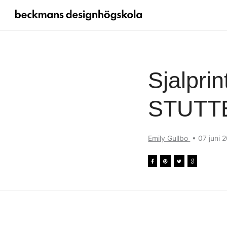
Sjalprin
STUTT
Emily Gullbo
•
07 juni