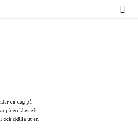
nder en dag på
a på en klassisk
l och skälla ut en