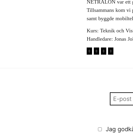
NETRALON var ett g
Tillsammans kom vi p
samt byggde mobiltele
Kurs: Teknik och Vi
Handledare: Jonas J
Jag godkä