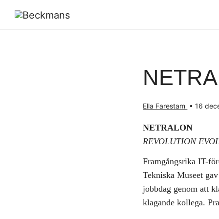
NETRA
Ella Farestam
•
16 dec
NETRALON
REVOLUTION EVO
Framgångsrika IT-fö
Tekniska Museet gav
jobbdag genom att kla
klagande kollega. Prak