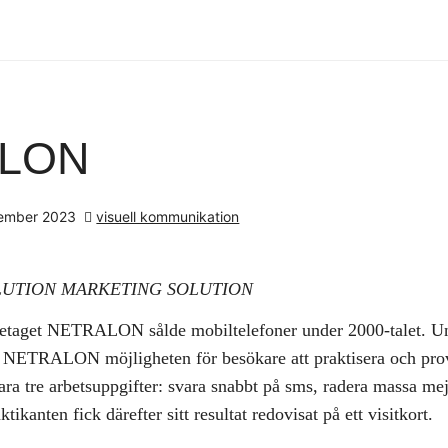
LON
ember 2023
visuell kommunikation
LUTION MARKETING SOLUTION
retaget NETRALON sålde mobiltelefoner under 2000-talet. U
 NETRALON möjligheten för besökare att praktisera och prov
ra tre arbetsuppgifter: svara snabbt på sms, radera massa mej
tikanten fick därefter sitt resultat redovisat på ett visitkort.