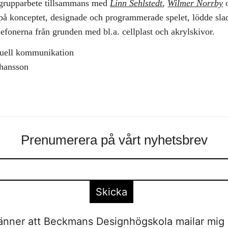
rupparbete tillsammans med
Linn Sehlstedt
,
Wilmer Norrby
å konceptet, designade och programmerade spelet, lödde sla
fonerna från grunden med bl.a. cellplast och akrylskivor.
suell kommunikation
ohansson
Prenumerera på vårt nyhetsbrev
nner att Beckmans Designhögskola mailar mig 