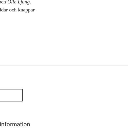
och
Olle Ljung
.
ddar och knappar
information