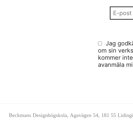
Jag godkä
om sin verks
kommer inte a
avanmäla mig
Beckmans Designhögskola, Agavägen 54, 181 55 Liding