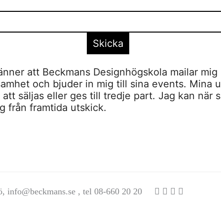
nner att Beckmans Designhögskola mailar mig 
amhet och bjuder in mig till sina events. Mina u
tt säljas eller ges till tredje part. Jag kan när 
 från framtida utskick.
ö,
info@beckmans.se
, tel 08-660 20 20