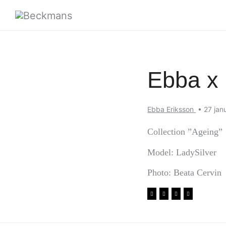
Ebba x
Ebba Eriksson
•
27 jan
Collection ”Ageing”
Model: LadySilver
Photo: Beata Cervin