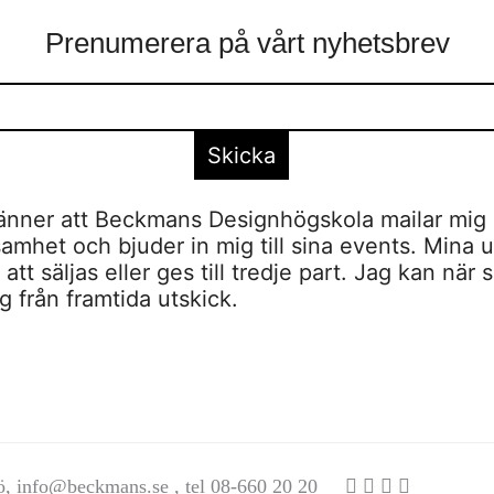
Prenumerera på vårt nyhetsbrev
nner att Beckmans Designhögskola mailar mig 
amhet och bjuder in mig till sina events. Mina u
tt säljas eller ges till tredje part. Jag kan när 
 från framtida utskick.
ö,
info@beckmans.se
, tel 08-660 20 20