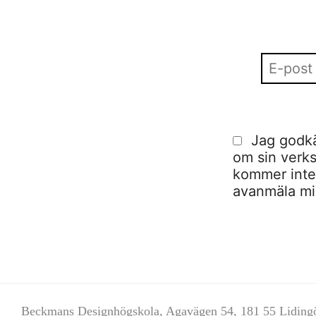
Jag godkä
om sin verks
kommer inte a
avanmäla mig
Beckmans Designhögskola, Agavägen 54, 181 55 Liding