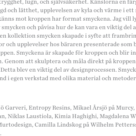
trygghet, lugn, och självsäkerhet. Känslorna en fär
d och lätthet, upplevelsen av kyla och värme i ett
känns mot kroppen har format smyckena. Jag vill l
 smycken och påvisa hur de kan vara en viktig del a
 en kollektion smycken skapade i syfte att frambrin
or och upplevelser hos bäraren presenterade som 
ppen. Smyckena är skapade för kroppen och blir in
m. Genom att skulptera och måla direkt på kroppe
 Detta blev en viktig del av designprocessen. Smyc
and i egen verkstad med olika material och metoder
ö Garveri, Entropy Resins, Mikael Årsjö på Murcy, 
n, Niklas Laustiola, Kimia Haghighi, Magdalena Wo
urtodesign, Camilla Lindskog på Wilhelm Petters
.