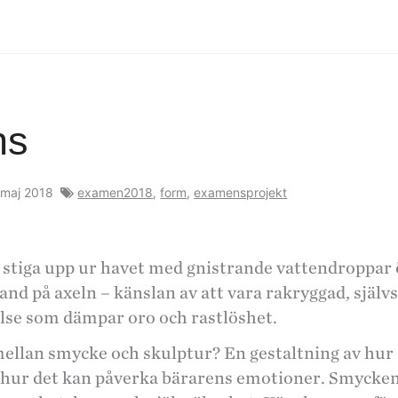
ns
 maj 2018
examen2018
,
form
,
examensprojekt
 stiga upp ur havet med gnistrande vattendroppar 
and på axeln – känslan av att vara rakryggad, själv
else som dämpar oro och rastlöshet.
mellan smycke och skulptur? En gestaltning av hu
hur det kan påverka bärarens emotioner. Smyckena