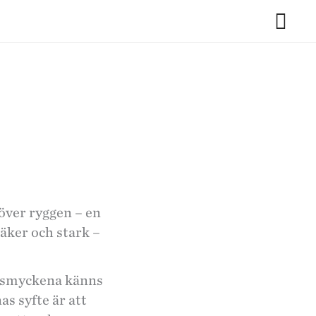
över ryggen – en
säker och stark –
r smyckena känns
s syfte är att