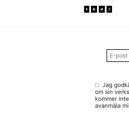
Jag godkä
om sin verks
kommer inte a
avanmäla mig