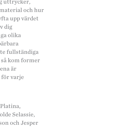
g uttrycker,
 material och hur
yfta upp värdet
v dig
ga olika
bärbara
te fullständiga
n så kom former
kena är
 för varje
Platina,
lde Selassie,
son och Jesper