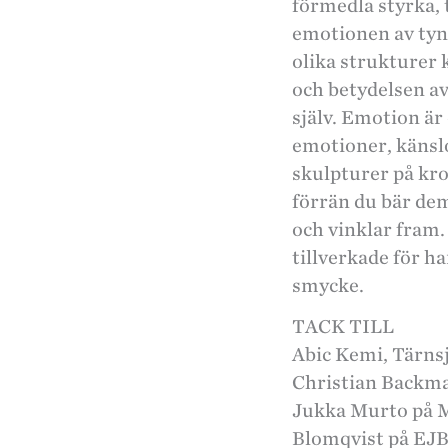
förmedla styrka, 
emotionen av tyng
olika strukturer 
och betydelsen av
själv. Emotion är
emotioner, känsl
skulpturer på kro
förrän du bär de
och vinklar fram.
tillverkade för h
smycke.
TACK TILL
Abic Kemi, Tärnsj
Christian Backma
Jukka Murto på M
Blomqvist på EJB