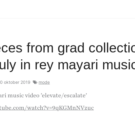
ces from grad collecti
ruly in rey mayari musi
0 oktober 2019
mode
ri music video ’elevate/escalate’
utube.com/watch?v=9qKGMnNVzuc