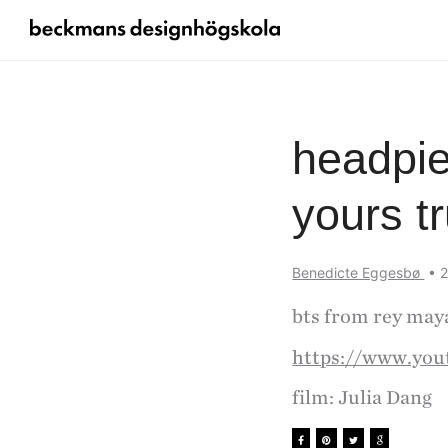
headpie
yours t
Benedicte Eggesbø
•
2
bts from rey maya
https://www.yo
film: Julia Dang