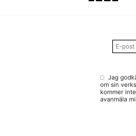
Jag godkä
om sin verks
kommer inte a
avanmäla mig