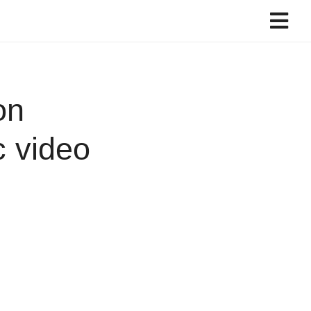
on
c video