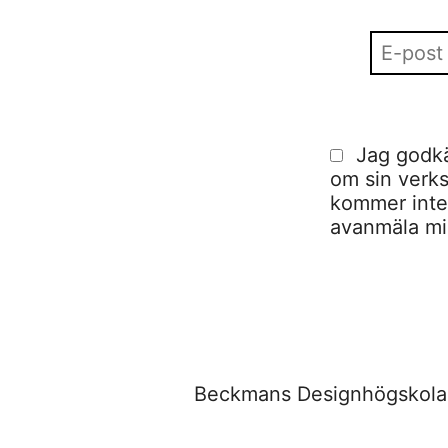
Jag godkä
om sin verks
kommer inte a
avanmäla mig
Beckmans Designhögskola,