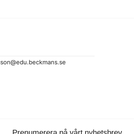
sson@edu.beckmans.se
Prenumerera på vårt nyhetsbrev