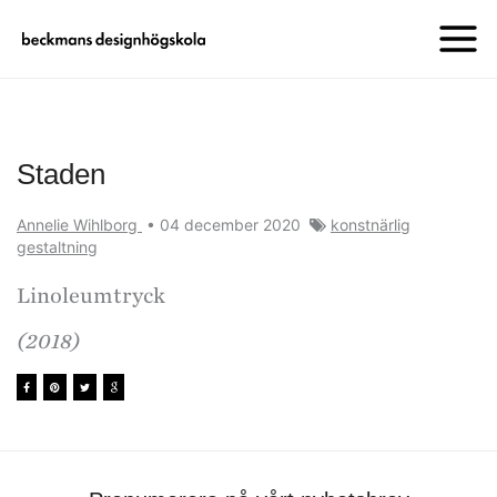
Staden
Annelie Wihlborg
•
04 december 2020
konstnärlig
gestaltning
Linoleumtryck
(2018)