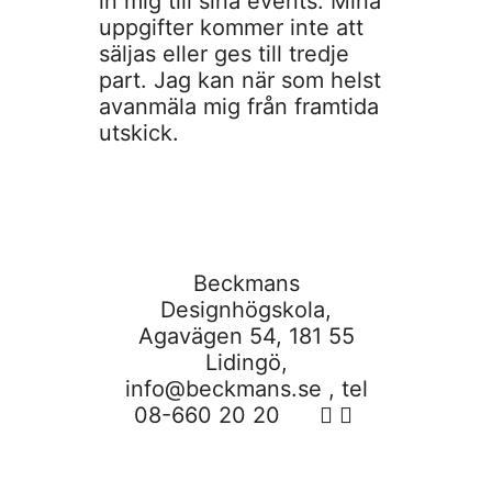
in mig till sina events. Mina
uppgifter kommer inte att
säljas eller ges till tredje
part. Jag kan när som helst
avanmäla mig från framtida
utskick.
Beckmans
Designhögskola,
Agavägen 54, 181 55
Lidingö,
info@beckmans.se
, tel
08-660 20 20