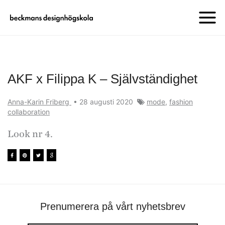
AKF x Filippa K – Självständighet
Anna-Karin Friberg
•
28 augusti 2020
mode
,
fashion
collaboration
Look nr 4.
Prenumerera på vårt nyhetsbrev