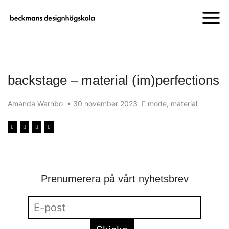
backstage – material (im)perfections
Amanda Warnbo
•
30 november 2023
mode
,
material
Prenumerera på vårt nyhetsbrev