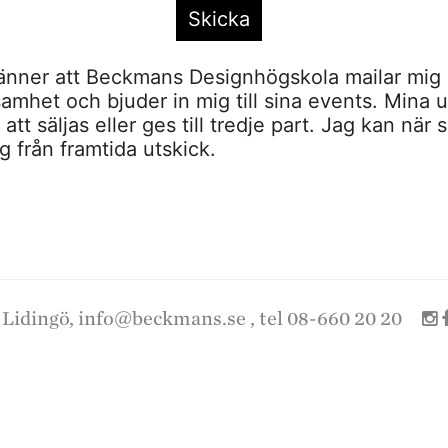
nner att Beckmans Designhögskola mailar mig 
amhet och bjuder in mig till sina events. Mina u
tt säljas eller ges till tredje part. Jag kan när 
 från framtida utskick.
 Lidingö,
info@beckmans.se
, tel 08-660 20 20