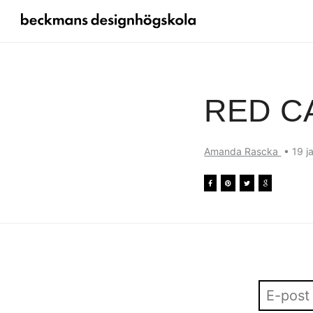
RED C
Amanda Rascka
•
19 j