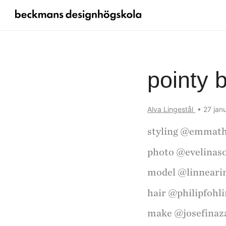
pointy 
Alva Lingestål
•
27 jan
styling @emmat
photo @evelinas
model @linnear
hair @philipfohl
make @josefina