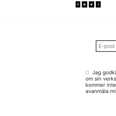
Jag godkä
om sin verks
kommer inte a
avanmäla mig