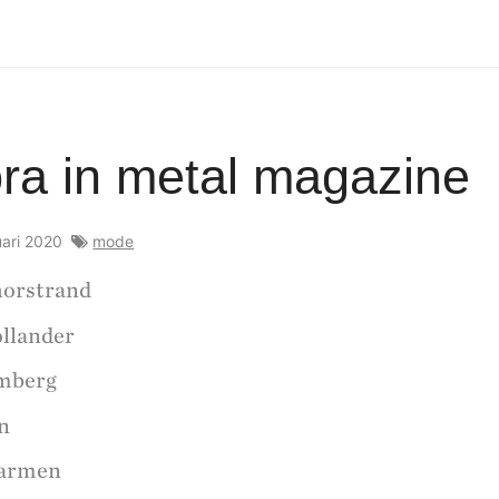
bra in metal magazine
uari 2020
mode
horstrand
ollander
imberg
in
zarmen