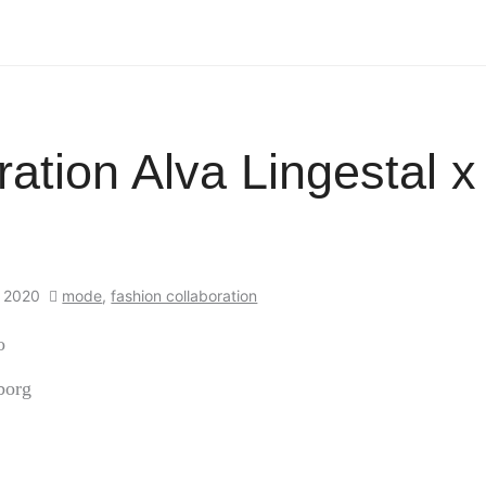
ration Alva Lingestal x
i 2020
mode
,
fashion collaboration
o
borg