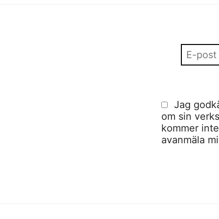
Jag godkä
om sin verks
kommer inte a
avanmäla mig