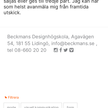
säljas eller ges till tredje part. Jag kan när
som helst avanmäla mig från framtida
utskick.
Beckmans Designhögskola, Agavägen
54, 181 55 Lidingö,
info@beckmans.se
,
tel 08-660 20 20
Filtrera
mode
visuell kommunikation
form