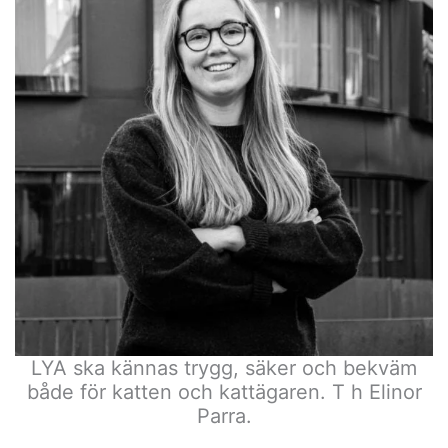
LYA ska kännas trygg, säker och bekväm
både för katten och kattägaren. T h Elinor
Parra.