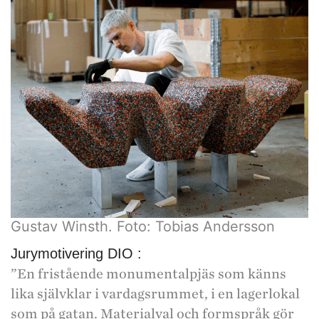
Gustav Winsth. Foto: Tobias Andersson
Jurymotivering DIO :
”En fristående monumentalpjäs som känns
lika självklar i vardagsrummet, i en lagerlokal
som på gatan. Materialval och formspråk gör