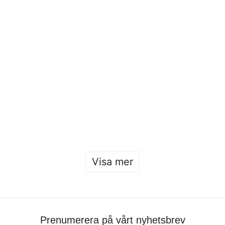
Beckmans x Designtorget 2025
Sofia Hulting
•
9 maj
•
form
Visa mer
Prenumerera på vårt nyhetsbrev