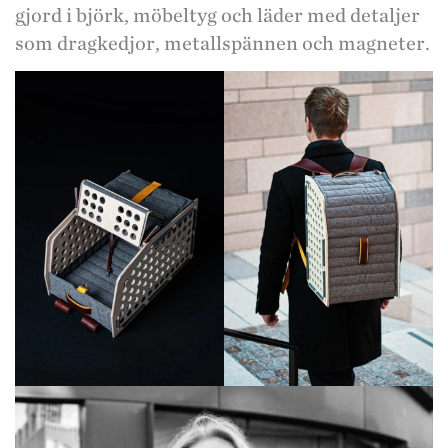
gjord i björk, möbeltyg och läder med detaljer
som dragkedjor, metallspännen och magneter.