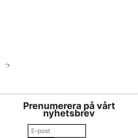
Finalnominering i Stora Designpriset till
Beckmanslektor
Beckmans
•
25 april
•
form
,
personal
Lektor prisad för bokformgivning
Beckmans
•
28 mars
•
personal
,
visuell
kommunikation
Prenumerera på vårt
nyhetsbrev