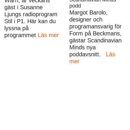
Wärn, är veckans
podd
gäst i Susanne
Margot Barolo,
Ljungs radioprogram
designer och
Stil i P1. Här kan du
programansvarig för
lyssna på
Form på Beckmans,
programmet
Läs mer
gästar Scandinavian
Minds nya
poddavsnitt.
Läs
mer
Utmaningar i is för Beckmansadjunkt
Beckmans
•
22 augusti
•
personal
,
visuell
kommunikation