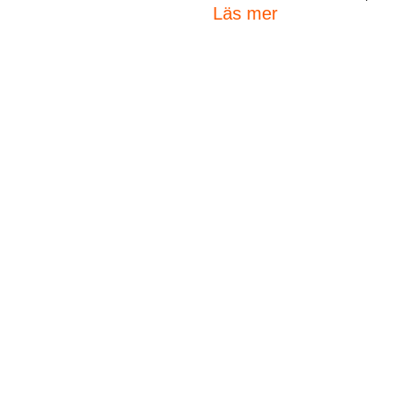
Läs mer
Window Shopping presentation på CPHFW
Beckmans
•
31 januari
•
fashion
,
fashion collaboration