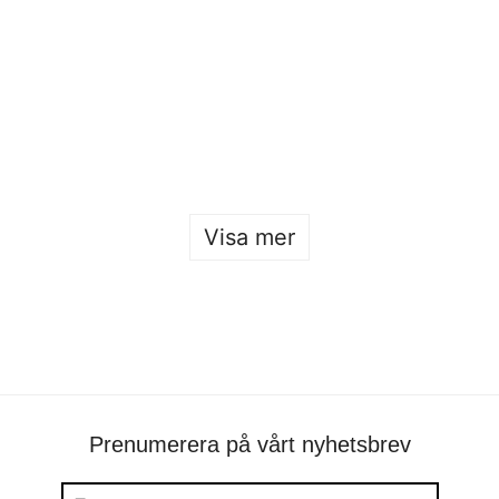
Tre Beckmansalumni nominerade till LVMH Prize
Beckmans
•
17 februari
•
alumni
Visa mer
Prenumerera på vårt nyhetsbrev