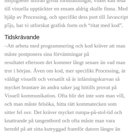
möjligheter utifrån givna förutsättningar, vilket kan leda
till visuella upptäckter en ensam aldrig skulle finna. Med
hjälp av Processing, och specifikt dess port till Javascript
p5js, har vi utforskat grafisk form och “ritat med kod”.
Tidskrävande
–Att arbeta med programmering och kod kräver att man
måste postponera sina förväntningar på
resultatet eftersom det kommer långt senare än vad man
tror i början. Även om kod, mer specifikt Processing, är
väldigt visuellt och versatilt så är inlärningskurvan så
mycket brantare än andra saker jag hittills provat på
Visuell kommunikation. Ofta blir det inte som man vill,
och man måste felsöka, hitta rätt kommatecken som
sitter fel osv. Det kräver mycket rumpa-på-stol-tid och
knattrande på tangentbord och ofta måste man vara
beredd på att sitta kutryggad framför datorn längre än