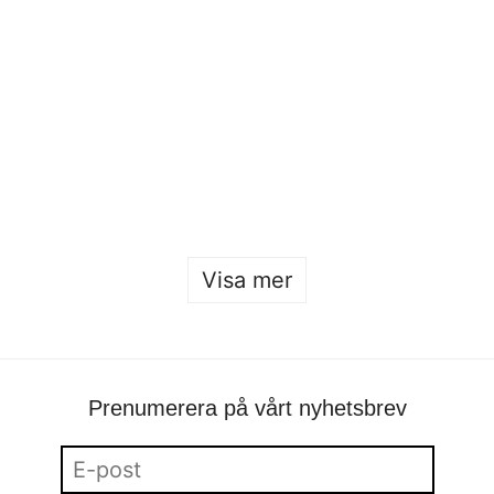
Modevisning – examen 2024
Sofia Hulting
•
4 april
•
mode
Visa mer
Prenumerera på vårt nyhetsbrev