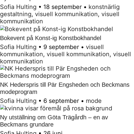
Sofia Hulting
•
18 september
•
konstnärlig
gestaltning
,
visuell kommunikation
,
visuell
kommunikation
Bokevent på Konst-ig Konstbokhandel
Sofia Hulting
•
9 september
•
visuell
kommunikation
,
visuell kommunikation
,
visuell
kommunikation
NK Hederspris till Pär Engsheden och Beckmans
modeprogram
Sofia Hulting
•
6 september
•
mode
Ny utställning om Göta Trägårdh – en av
Beckmans grundare
Sofia Hulting
•
26 juni