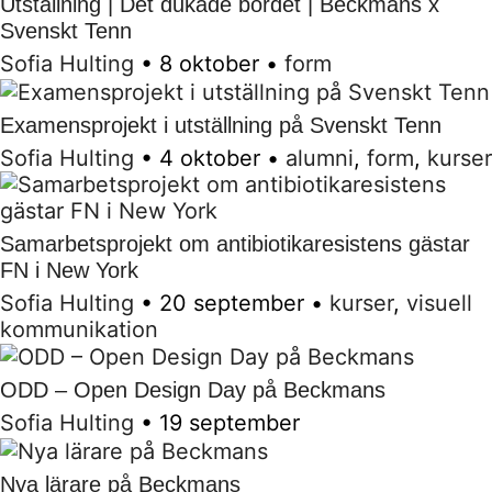
Utställning | Det dukade bordet | Beckmans x
Svenskt Tenn
Sofia Hulting
•
8 oktober
•
form
Examensprojekt i utställning på Svenskt Tenn
Sofia Hulting
•
4 oktober
•
alumni
,
form
,
kurser
Samarbetsprojekt om antibiotikaresistens gästar
FN i New York
Sofia Hulting
•
20 september
•
kurser
,
visuell
kommunikation
ODD – Open Design Day på Beckmans
Sofia Hulting
•
19 september
Nya lärare på Beckmans