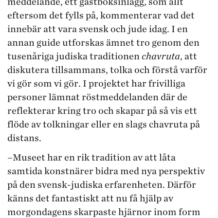
meddelande, ett gästboksinlägg, som allt
eftersom det fylls på, kommenterar vad det
innebär att vara svensk och jude idag. I en
annan guide utforskas ämnet tro genom den
tusenåriga judiska traditionen
chavruta
, att
diskutera tillsammans, tolka och förstå varför
vi gör som vi gör. I projektet har frivilliga
personer lämnat röstmeddelanden där de
reflekterar kring tro och skapar på så vis ett
flöde av tolkningar eller en slags chavruta på
distans.
–Museet har en rik tradition av att låta
samtida konstnärer bidra med nya perspektiv
på den svensk-judiska erfarenheten. Därför
känns det fantastiskt att nu få hjälp av
morgondagens skarpaste hjärnor inom form