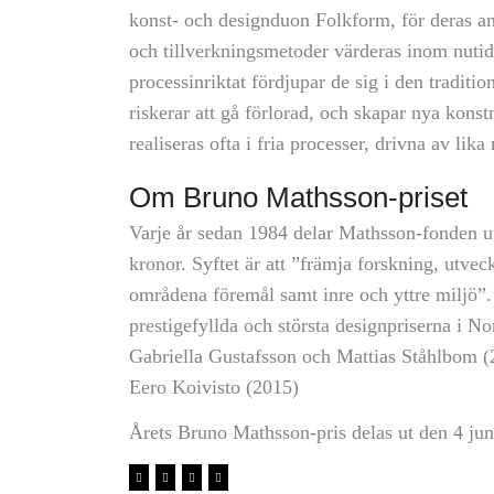
konst- och designduon Folkform, för deras a
och tillverkningsmetoder värderas inom nutid
processinriktat fördjupar de sig i den traditi
riskerar att gå förlorad, och skapar nya konst
realiseras ofta i fria processer, drivna av li
Om Bruno Mathsson-priset
Varje år sedan 1984 delar Mathsson-fonden u
kronor. Syftet är att ”främja forskning, utve
områdena föremål samt inre och yttre miljö”. P
prestigefyllda och största designpriserna i No
Gabriella Gustafsson och Mattias Ståhlbom 
Eero Koivisto (2015)
Årets Bruno Mathsson-pris delas ut den 4 