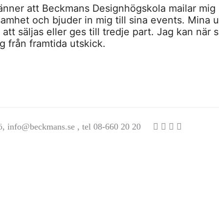
nner att Beckmans Designhögskola mailar mig 
amhet och bjuder in mig till sina events. Mina u
tt säljas eller ges till tredje part. Jag kan när 
 från framtida utskick.
ö,
info@beckmans.se
, tel 08-660 20 20