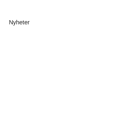
Nyheter
Avslutning &
stipendier 2026
New fonts – a one
day festival at
Malin Carle
•
8 juni
Beckmans
Sofia Hulting
•
1 juni