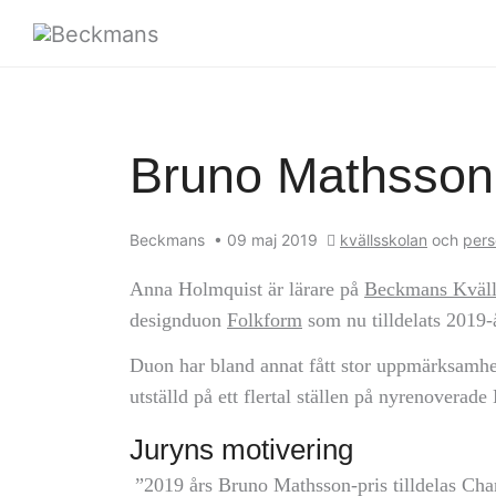
Bruno Mathsson-
Beckmans
•
09 maj 2019
kvällsskolan
och
pers
Anna Holmquist är lärare på
Beckmans Kväll
designduon
Folkform
som nu tilldelats 2019-
Duon har bland annat fått stor uppmärksamh
utställd på ett flertal ställen på nyrenovera
Juryns motivering
”2019 års Bruno Mathsson-pris tilldelas Cha