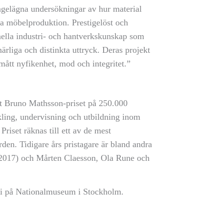
ngelägna undersökningar av hur material
a möbelproduktion. Prestigelöst och
onella industri- och hantverkskunskap som
närliga och distinkta uttryck. Deras projekt
ka mått nyfikenhet, mod och integritet.”
t Bruno Mathsson-priset på 250.000
ckling, undervisning och utbildning inom
riset räknas till ett av de mest
rden. Tidigare års pristagare är bland andra
(2017) och Mårten Claesson, Ola Rune och
juni på Nationalmuseum i Stockholm.