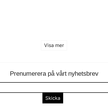
Malmstens
Sofia Hulting
•
25 januari
•
form
,
form
Visa mer
Prenumerera på vårt nyhetsbrev