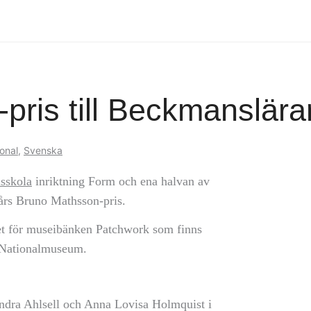
pris till Beckmanslära
onal
,
Svenska
sskola
inriktning Form och ena halvan av
års Bruno Mathsson-pris.
et för museibänken Patchwork som finns
de Nationalmuseum.
ndra Ahlsell och Anna Lovisa Holmquist i