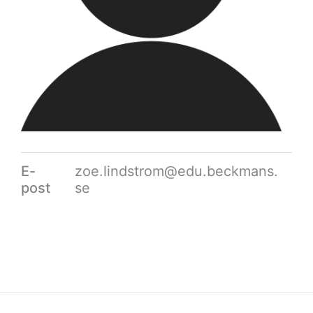
E-
zoe.lindstrom@edu.beckmans.
post
se