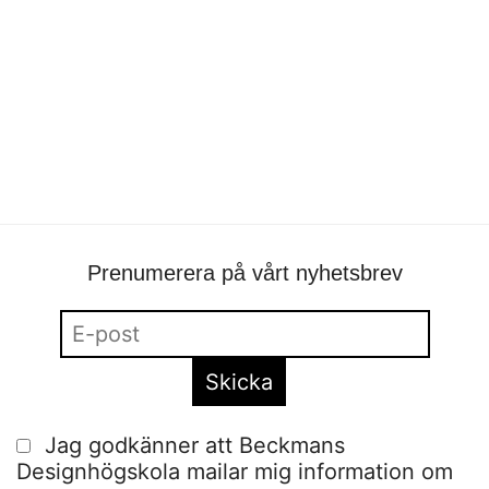
Fir
portfolio
•
Siri Boekhout
•
form
,
öppet hus
Prenumerera på vårt nyhetsbrev
Jag godkänner att Beckmans
Designhögskola mailar mig information om