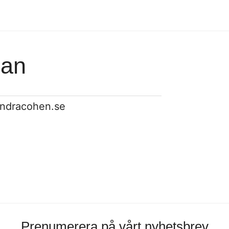
man
ndracohen.se
Prenumerera på vårt nyhetsbrev