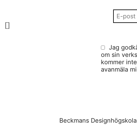
Jag godkä
om sin verks
kommer inte a
avanmäla mig
Beckmans Designhögskola,