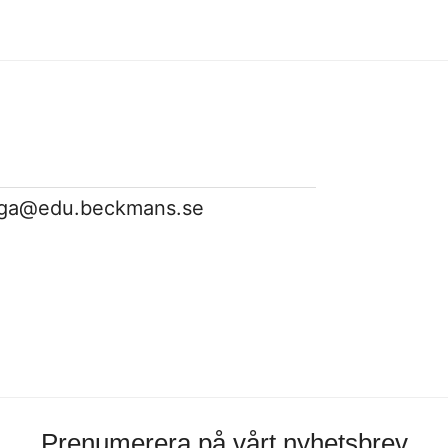
irga@edu.beckmans.se
Prenumerera på vårt nyhetsbrev