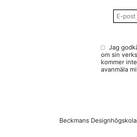
Jag godkä
om sin verks
kommer inte a
avanmäla mig
Beckmans Designhögskola,