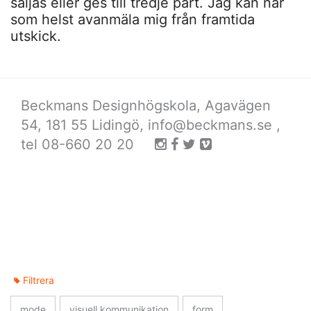
säljas eller ges till tredje part. Jag kan när
som helst avanmäla mig från framtida
utskick.
Beckmans Designhögskola, Agavägen
54, 181 55 Lidingö,
info@beckmans.se
,
tel 08-660 20 20
Filtrera
mode
visuell kommunikation
form