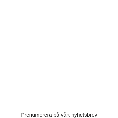
lakan av sandpapper
portfolio
•
Noah Constantinou
Ivana
portfolio
•
Noah Constantinou
•
konstnärlig gestaltning
La Máscara y Yo
portfolio
•
Noah Constantinou
•
film
,
material
Prenumerera på vårt nyhetsbrev