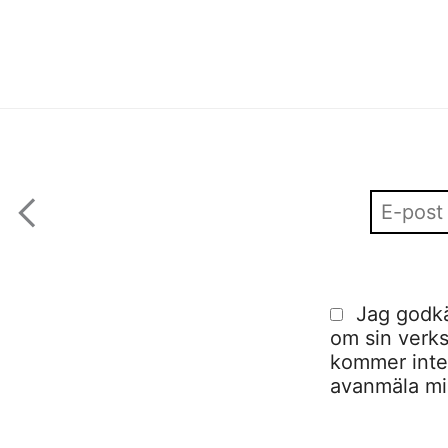
Jag godkä
om sin verks
kommer inte a
avanmäla mig