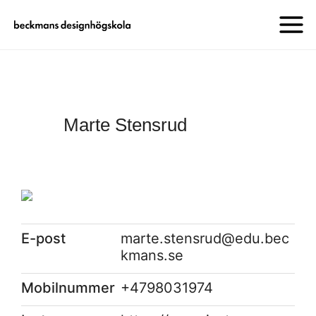
Marte Stensrud
E-post
marte.stensrud@edu.bec
kmans.se
Mobilnummer
+4798031974