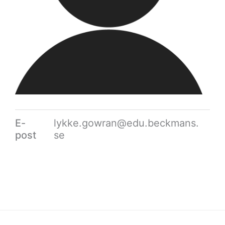
E-
lykke.gowran@edu.beckmans.
post
se