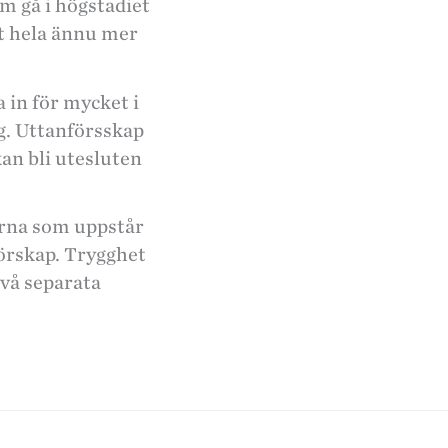
om gå i högstadiet
det hela ännu mer
a in för mycket i
ig. Uttanförsskap
an bli utesluten
serna som uppstår
förskap. Trygghet
Två separata