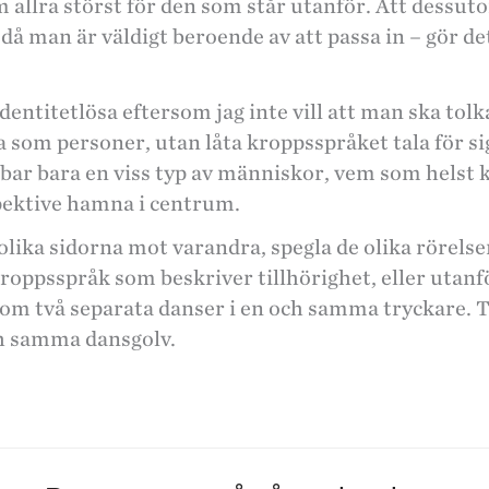
m allra störst för den som står utanför. Att dessut
t då man är väldigt beroende av att passa in – gör 
entitetlösa eftersom jag inte vill att man ska tolk
ra som personer, utan låta kroppsspråket tala för s
bar bara en viss typ av människor, vem som helst k
spektive hamna i centrum.
de olika sidorna mot varandra, spegla de olika rörel
Kroppsspråk som beskriver tillhörighet, eller utan
Som två separata danser i en och samma tryckare. 
ch samma dansgolv.