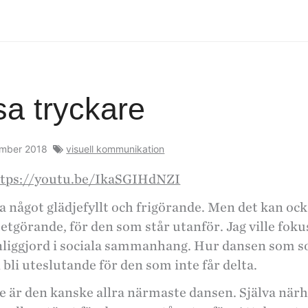
sa tryckare
ember 2018
visuell kommunikation
ttps://youtu.be/IkaSGIHdNZI
a något glädjefyllt och frigörande. Men det kan oc
ntetgörande, för den som står utanför. Jag ville fok
nliggjord i sociala sammanhang. Hur dansen som so
bli uteslutande för den som inte får delta.
e är den kanske allra närmaste dansen. Själva närh