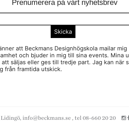
Prenumerera på vårt nyhetsbrev
nner att Beckmans Designhögskola mailar mig 
amhet och bjuder in mig till sina events. Mina u
tt säljas eller ges till tredje part. Jag kan när 
 från framtida utskick.
 Lidingö,
info@beckmans.se
, tel 08-660 20 20