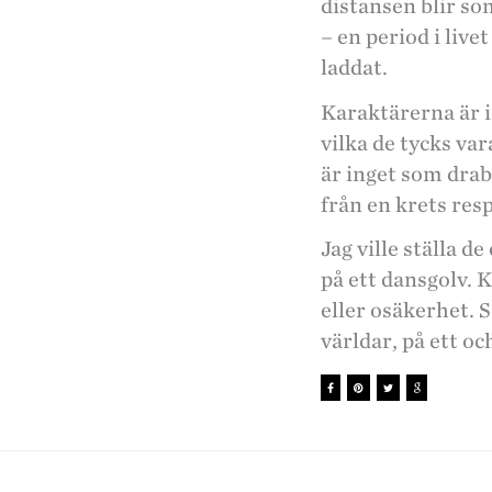
distansen blir so
– en period i live
laddat.
Karaktärerna är id
vilka de tycks va
är inget som drab
från en krets re
Jag ville ställa 
på ett dansgolv. 
eller osäkerhet. 
världar, på ett o