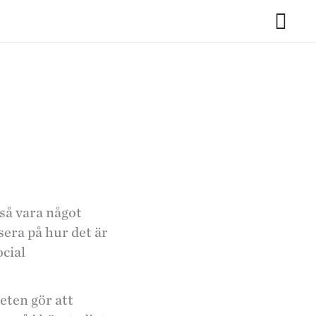
kså vara något
usera på hur det är
cial
eten gör att