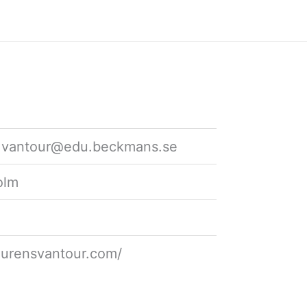
s.vantour@edu.beckmans.se
olm
laurensvantour.com/