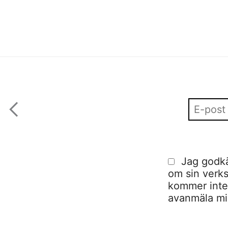
Jag godkä
om sin verks
kommer inte a
avanmäla mig