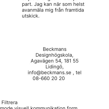
part. Jag kan när som helst
avanmäla mig från framtida
utskick.
Beckmans
Designhögskola,
Agavägen 54, 181 55
Lidingö,
info@beckmans.se
, tel
08-660 20 20
Filtrera
mode
visuell kommunikation
form