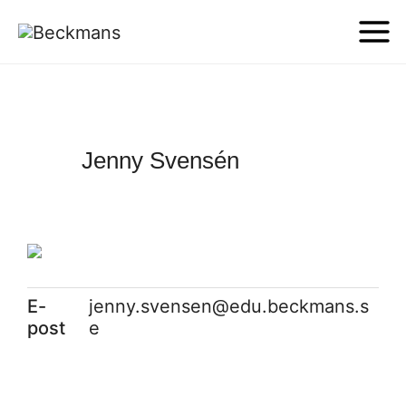
Jenny Svensén
E-
jenny.svensen@edu.beckmans.s
post
e