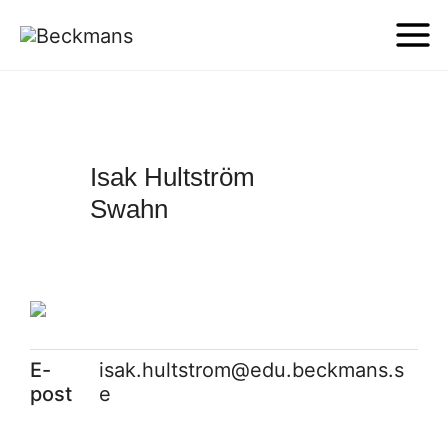
Isak Hultström
Swahn
E-
isak.hultstrom@edu.beckmans.s
post
e