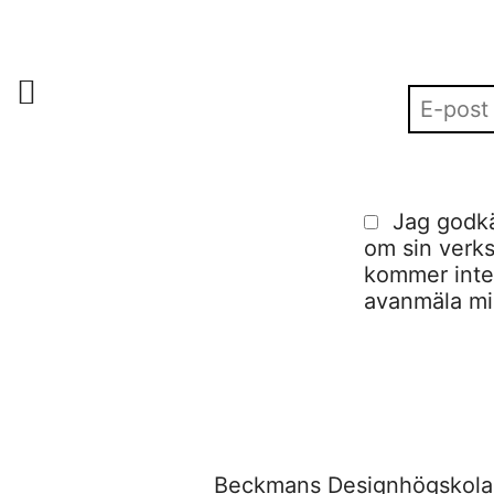
Jag godkä
om sin verks
kommer inte a
avanmäla mig
Beckmans Designhögskola,