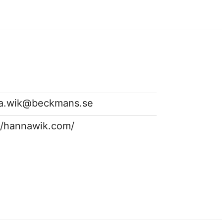
a.wik@beckmans.se
//hannawik.com/