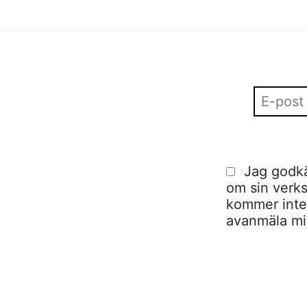
Jag godkä
om sin verks
kommer inte a
avanmäla mig