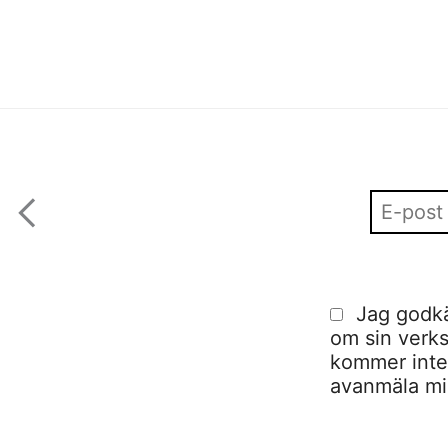
Jag godkä
om sin verks
kommer inte a
avanmäla mig