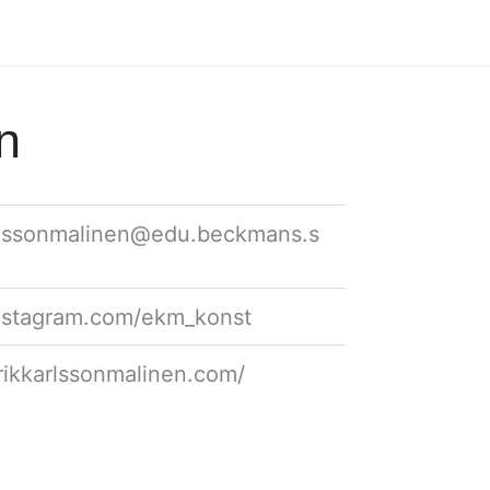
n
rlssonmalinen@edu.beckmans.s
instagram.com/ekm_konst
erikkarlssonmalinen.com/