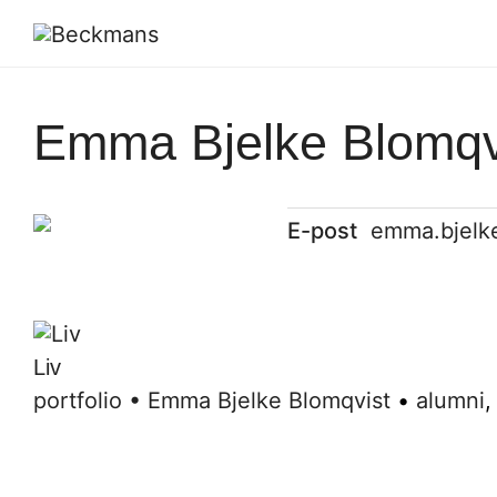
Emma Bjelke Blomqv
E-post
emma.bjelk
Liv
portfolio
•
Emma Bjelke Blomqvist
•
alumni