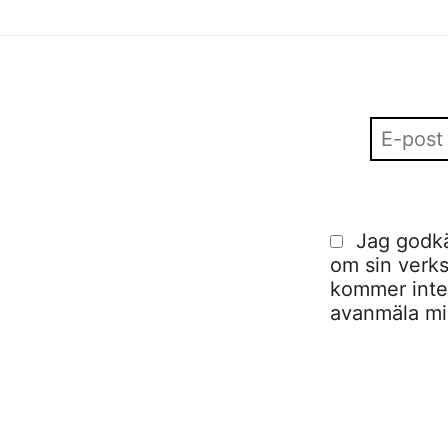
Jag godkä
om sin verks
kommer inte a
avanmäla mig