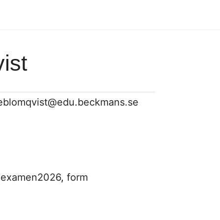
ist
eblomqvist@edu.beckmans.se
,
examen2026
,
form