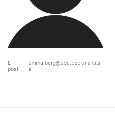
E-
emma.berg@edu.beckmans.s
post
e