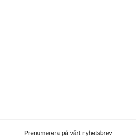
BACKMAN – Beckmans x Designtorget
portfolio
•
Emelie Svensson
•
form
Prenumerera på vårt nyhetsbrev