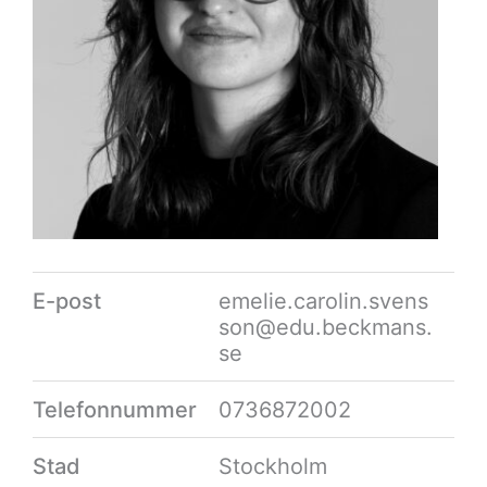
E-post
emelie.carolin.svens
son@edu.beckmans.
se
Telefonnummer
0736872002
Stad
Stockholm