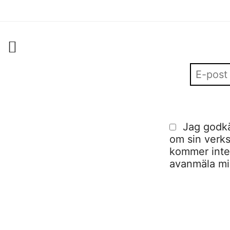
Jag godkä
om sin verks
kommer inte a
avanmäla mig