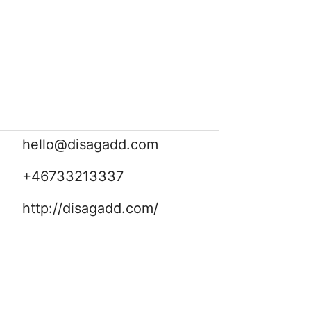
hello@disagadd.com
+46733213337
http://disagadd.com/