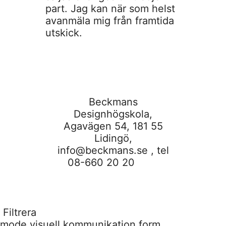
part. Jag kan när som helst
avanmäla mig från framtida
utskick.
Beckmans
Designhögskola,
Agavägen 54, 181 55
Lidingö,
info@beckmans.se
, tel
08-660 20 20
Filtrera
mode
visuell kommunikation
form