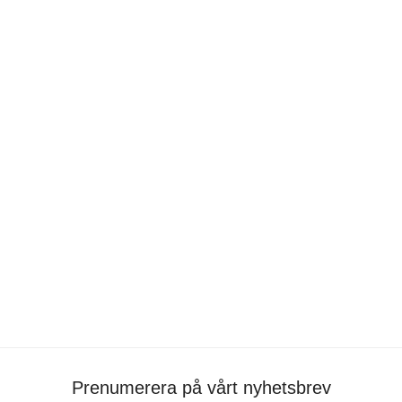
En nypa salt
portfolio
•
Alice Hägglund
•
form
,
material
Prenumerera på vårt nyhetsbrev