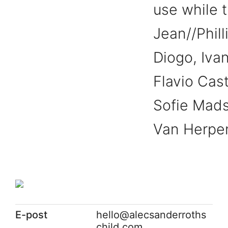
use while t
Jean//Phill
Diogo, Iva
Flavio Cast
Sofie Mads
Van Herpe
E-post
hello@alecsanderroths
child.com