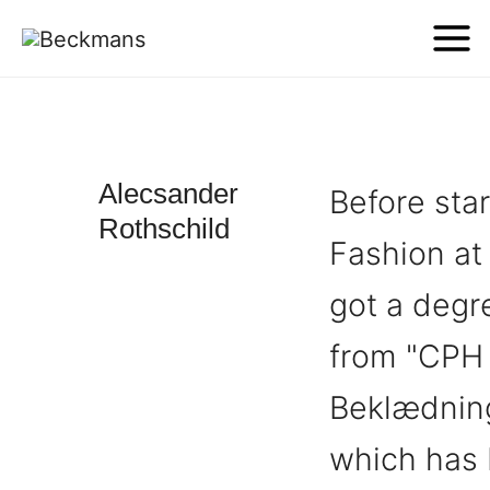
Alecsander
Before sta
Rothschild
Fashion at
got a degre
from "CP
Beklædnin
which has 