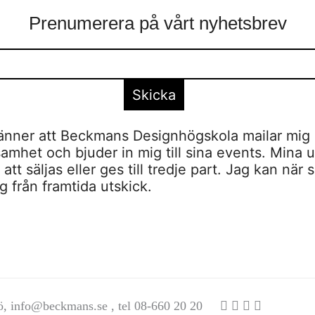
Prenumerera på vårt nyhetsbrev
nner att Beckmans Designhögskola mailar mig 
amhet och bjuder in mig till sina events. Mina u
tt säljas eller ges till tredje part. Jag kan när 
 från framtida utskick.
ö,
info@beckmans.se
, tel 08-660 20 20