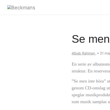
Se men 
Albab Rahman
•
21 ma
En serie av albumoms
struktur. En reservera
”Se men inte höra” ut
genom CD-omslag utan
speglar musikprodukt
som musik samplas ur