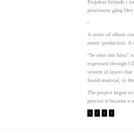
Projektet började i e
processens gång blev 
/
A series of album cov
music production. A s
“Se men inte höra” e
expressed through CD
system of layers that
found material, in t
The project began wit
process it became a r