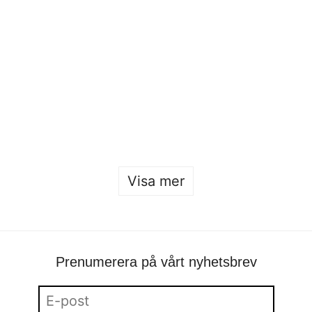
Beckmans Fashion Collaboration 2026
Sofia Hulting
•
24 januari
•
mode
,
mode
Öppet hus 2026
Sofia Hulting
•
22 januari
Visa mer
Prenumerera på vårt nyhetsbrev