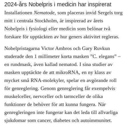
2024-års Nobelpris i medicin har inspirerat
Installationen
Nematode
, som placeras invid Sergels torg
mitt i centrala Stockholm, är inspirerad av årets
Nobelpris i fysiologi eller medicin som belönar två
forskare för upptäckten av hur geners aktivitet regleras.
Nobelpristagarna Victor Ambros och Gary Ruvkun
studerade den 1 millimeter korta masken ”C. elegans” –
en rundmask, även kallad nematod. I sina studier av
masken upptäckte de att mikroRNA, en ny klass av
mycket små RNA-molekyler, spelar en avgörande roll
för genreglering. Genom genreglering får exempelvis
muskelceller, nervceller och tarmceller de olika
funktioner de behöver för att kunna fungera. När
genregleringen inte fungerar kan det leda till allvarliga
sjukdomar som cancer, diabetes och autoimmunitet.